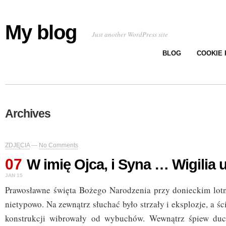
My blog
Just another WordPress site
BLOG
COOKIE 
Archives
ZDJĘCIA
—
No Comments
07
W imię Ojca, i Syna … Wigilia
JAN 15
Prawosławne święta Bożego Narodzenia przy donieckim lot
nietypowo. Na zewnątrz słuchać było strzały i eksplozje, a ś
konstrukcji wibrowały od wybuchów. Wewnątrz śpiew du