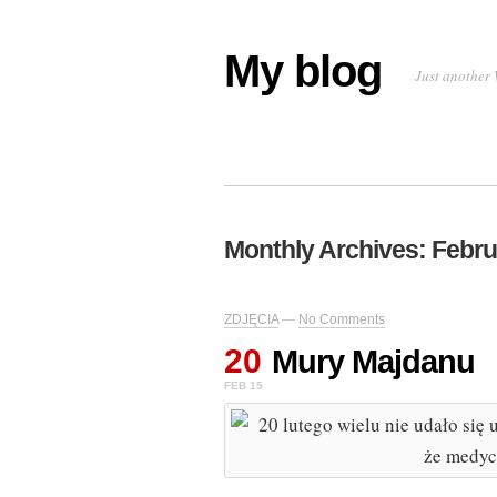
My blog
Just another 
Monthly Archives:
Febru
ZDJĘCIA
—
No Comments
20
Mury Majdanu
FEB 15