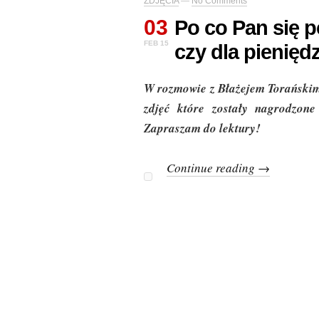
ZDJĘCIA
—
No Comments
03
Po co Pan się p
FEB 15
czy dla pienięd
W rozmowie z Błażejem Torańskim 
zdjęć które zostały nagrodzone
Zapraszam do lektury!
Continue reading →