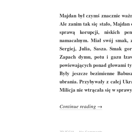
Majdan był czymś znacznie ważni
Ale zanim tak się stało, Majdan 
sprawą korupcji, niskich pe
namacalnym. Miał swój smak, za
Sergiej, Julia, Sasza. Smak go
Zapach dymu, potu i gazu łzawi
powiewających ponad głowami tysi
Były jeszcze bezimienne Babusz
ubrania. Przybywały z całej Ukra
Milicja nie wtrącała się w spraw
Continue reading →