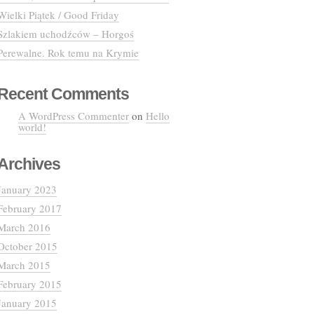
Wielki Piątek / Good Friday
Szlakiem uchodźców – Horgoś
Perewalne. Rok temu na Krymie
Recent Comments
A WordPress Commenter
on
Hello
world!
Archives
January 2023
February 2017
March 2016
October 2015
March 2015
February 2015
January 2015