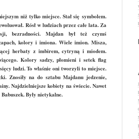
ejszym niż tylko miejsce. Stał się symbolem.
ewoluował. Rósł w ludziach przez całe lata. Za
nsji, bezradności. Majdan był też czymś
pach, kolory i imiona. Wiele imion. Misza,
rącej herbaty z imbirem, cytryną i miodem.
ącego. Kolory sadzy, płomieni i setek flag
ęcy ludzi. To właśnie oni tworzyli to miejsce.
ki. Znosiły na do sztabu Majdanu jedzenie,
iny. Najdzielniejsze kobiety na świecie. Nawet
y Babuszek. Były nietykalne.