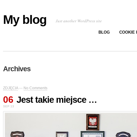
My blog
Just another WordPress site
BLOG
COOKIE 
Archives
ZDJĘCIA
—
No Comments
06
Jest takie miejsce …
SEP 13