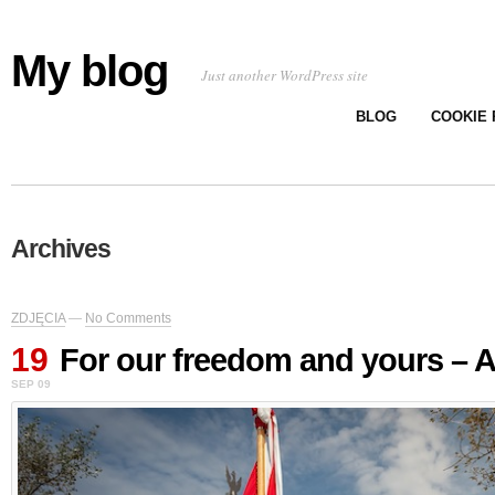
My blog
Just another WordPress site
BLOG
COOKIE 
Archives
ZDJĘCIA
—
No Comments
19
For our freedom and yours – 
SEP 09