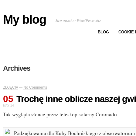
My blog
Just another WordPress site
BLOG
COOKIE 
Archives
ZDJĘCIA
—
No Comments
05
Trochę inne oblicze naszej gw
MAY 14
Tak wygląda słonce przez teleskop solarny Coronado.